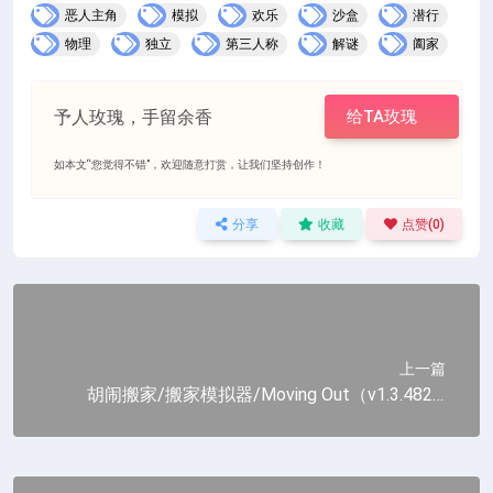
恶人主角
模拟
欢乐
沙盒
潜行
物理
独立
第三人称
解谜
阖家
予人玫瑰，手留余香
给TA玫瑰
如本文“您觉得不错”，欢迎随意打赏，让我们坚持创作！
分享
收藏
点赞(
0
)
上一篇
胡闹搬家/搬家模拟器/Moving Out（v1.3.4825.
164|容量720MB|官方简体中文|支持键盘.鼠标.
手柄）