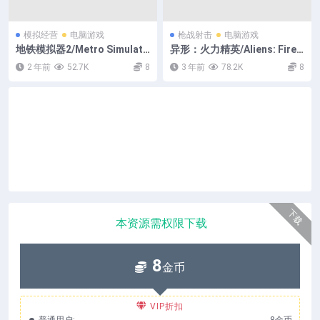
模拟经营
电脑游戏
枪战射击
电脑游戏
地铁模拟器2/Metro Simulato
异形：火力精英/Aliens: Firet
r 2
eam Elite/支持网络联机
2 年前
52.7K
8
3 年前
78.2K
8
下载
本资源需权限下载
8
金币
VIP折扣