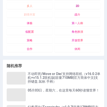
多人
2D
剧情丰富
战斗
体验
第一人称
低配置
角色扮演
策略
开放世界
合作
休闲
随机推荐
不动即死/Move or Die/支持网络联机（v16.0.2单
机+v15.1.2联机版|容量710MB|官方简体中文|支
持键盘.鼠标.手柄）
05月03日，星期六，在这里每天60秒读懂世界！
幻希露比/Transiruby（v1.0.7|容量178MB|官方