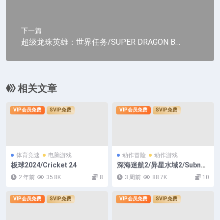
下一篇
超级龙珠英雄：世界任务/SUPER DRAGON BA
LL HEROES WORLD MISSION（v1.01.01.7329
版|集成LMAO简体汉化1.5|容量4GB|支持键盘.
鼠标.手柄|赠多项修改器|赠满金币初始存档）
相关文章
VIP会员免费
SVIP免费
VIP会员免费
SVIP免费
体育竞速
电脑游戏
动作冒险
动作游戏
板球2024/Cricket 24
深海迷航2/异星水域2/Subnau
tica 2
2 年前
35.8K
8
3 周前
88.7K
10
VIP会员免费
SVIP免费
VIP会员免费
SVIP免费