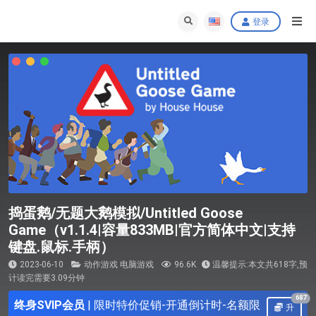
登录
捣蛋鹅/无题大鹅模拟/Untitled Goose
Game（v1.1.4|容量833MB|官方简体中文|支持
键盘.鼠标.手柄）
2023-06-10
动作游戏
电脑游戏
96.6K
温馨提示:本文共618字,预
计读完需要3.09分钟
687
终身SVIP会员
|
限时特价促销-开通倒计时-名额限
升