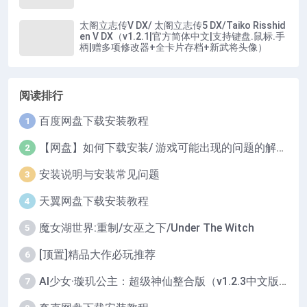
太阁立志传Ⅴ DX/ 太阁立志传5 DX/Taiko Risshid
en V DX（v1.2.1|官方简体中文|支持键盘.鼠标.手
柄|赠多项修改器+全卡片存档+新武将头像）
阅读排行
百度网盘下载安装教程
1
【网盘】如何下载安装/ 游戏可能出现的问题的解决办法！！！
2
安装说明与安装常见问题
3
天翼网盘下载安装教程
4
魔女湖世界:重制/女巫之下/Under The Witch
5
[顶置]精品大作必玩推荐
6
AI少女·璇玑公主：超级神仙整合版（v1.2.3中文版/全DLC/全MOD收集+最新本体+海量人物卡/服装/场景/建筑各种卡集成+100%剧情通关存档+大量教程攻略+海量实用工具自定义插件等等…|容量137GB|内置汉化|支持键盘.鼠标.手柄）
7